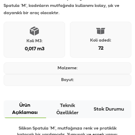
Spatula ‘M’, kadınların mutfağında kullanımı kolay, şık ve
dayanıklı bir araç olacaktır.
Koli adedi:
Koli M3:
72
0,017 m3
Malzeme:
Boyut:
Ürün
Teknik
Stok Durumu
Açıklaması
Özellikler
Silikon Spatula ‘M’, mutfağınıza renk ve pratiklik
katacak bir yardımcıdır. Yumuşak ve esnek yapısı,