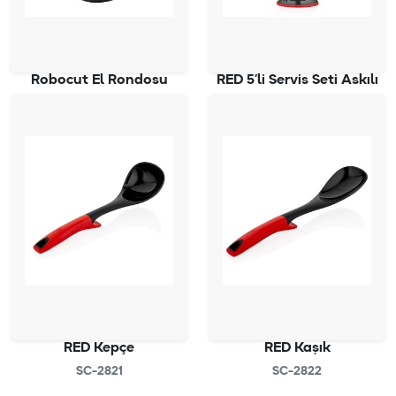
Robocut El Rondosu
RED 5’li Servis Seti Askılı
SC-4050
SC-2827
RED Kepçe
RED Kaşık
SC-2821
SC-2822