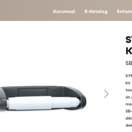
Kurumsal
E-Katalog
İletişi
S
K
SB
SYM
bir
tas
ön 
mal
SB-
dik
de