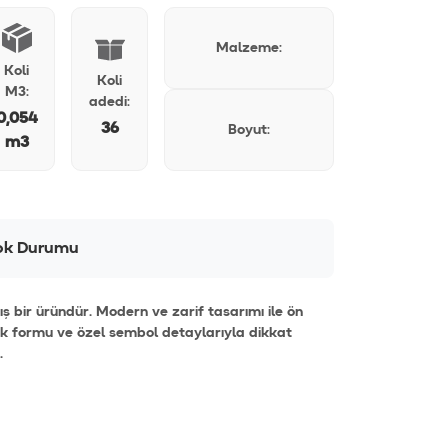
Malzeme:
Koli
Koli
M3:
adedi:
0,054
36
Boyut:
m3
ok Durumu
 bir üründür. Modern ve zarif tasarımı ile ön
ak formu ve özel sembol detaylarıyla dikkat
r.