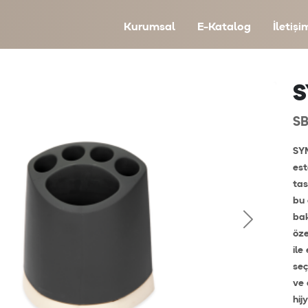
Kurumsal
E-Katalog
İletişi
S
SB
SYM
est
tas
bu 
bak
öze
ile
seç
ve 
hij