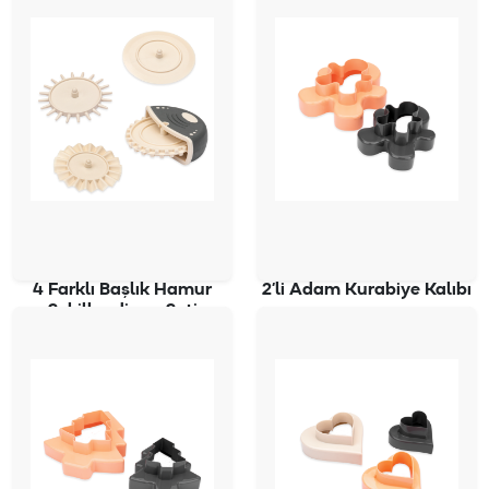
4 Farklı Başlık Hamur
2’li Adam Kurabiye Kalıbı
Şekillendirme Seti
PD-3118
PD-3126